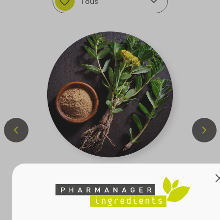
Monographie Allemande :
Utilisé comme tonique pour revigorer et fortifier
l’organisme en période de fatigue et d’asthénie ou de
diminution de la capacité de travail et de
concentration
DOSSIER D’ARRÊTÉ PLANTE
PREMIUM
RHODIOZEN – RHODIOLA
RACINE >3% ROSAVINES –
>1% SALIDROSIDE