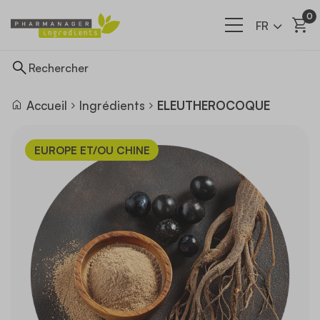
0
FR
Accueil
Ingrédients
ELEUTHEROCOQUE
Ingrédients
EUROPE ET/OU CHINE
Nos filières
A propos
Actualités