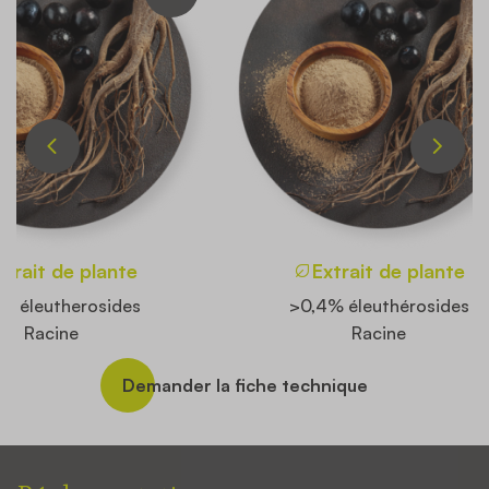
xtrait de plante
Extrait de plante
% éleutherosides
>0,4% éleuthérosides
Racine
Racine
Demander la fiche technique