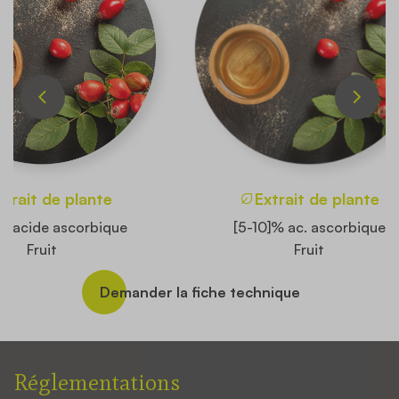
xtrait de plante
Extrait de plante
% acide ascorbique
[5-10]% ac. ascorbique
Fruit
Fruit
Demander la fiche technique
Réglementations