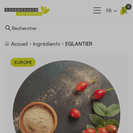
0
FR
Accueil
Ingrédients
EGLANTIER
Ingrédients
EUROPE
Nos filières
A propos
Actualités