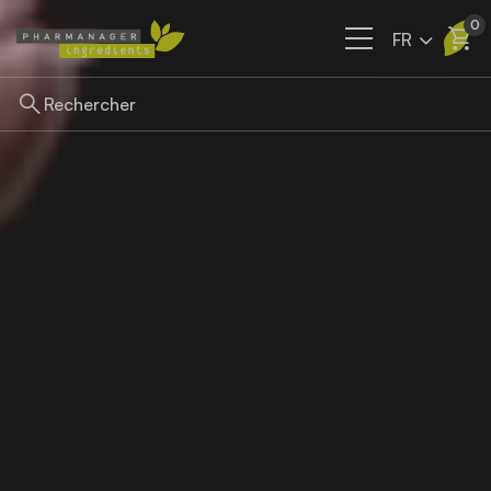
0
FR
Ingrédients
Nos filières
A propos
Actualités