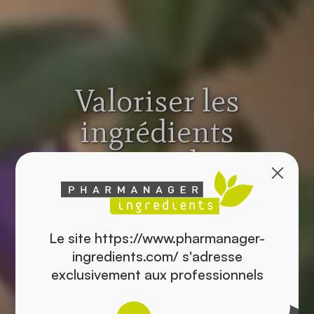
Valoriser les
ingrédients
naturels
au service de la
prévention santé
Le site https://www.pharmanager-
ingredients.com/ s'adresse
Fournisseur d’ingrédients
exclusivement aux professionnels
pour les industriels et les
marques commercialisant des
compléments alimentaires.