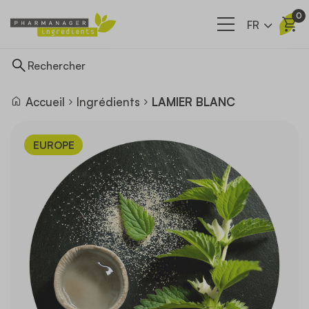
0
FR
Accueil
Ingrédients
LAMIER BLANC
Ingrédients
EUROPE
Nos filières
A propos
Actualités