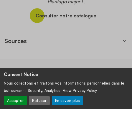
Plantago major L.
Consulter notre catalogue
Sources
Consent Notice
Nous collectons et traitons vos informations personnelles dans le
Votre conseiller et fournisseur
but suivant :
Security, Analytics
. View Privacy Policy
d'ingrédients de qualité
Accepter
Refuser
En savoir plus
SUIVEZ-NOUS :
SIÈGE SOCIAL
SITE OPÉRATIONNEL