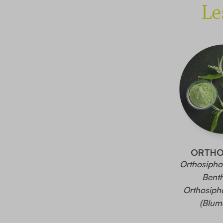
Le
ORTHO
Orthosipho
Benth
Orthosipho
(Blum