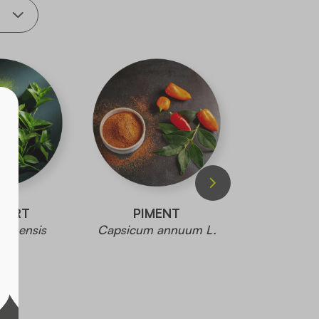
VERT
PIMENT
PRE
 sinensis
Capsicum annuum L.
NATTI
tze
EXTRAIT 
FERMENTÉ
28000
Glycine