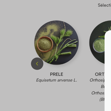
Sélect
PIQUANTE
PRELE
ORTHO
dioica L.
Equisetum arvense L.
Orthosipho
Benth
Orthosipho
(Blum