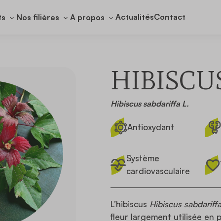
Actualités
Contact
ts
Nos filières
A propos
HIBISCU
Hibiscus sabdariffa L.
Antioxydant
Système
cardiovasculaire
L’hibiscus
Hibiscus sabdariffa
fleur largement utilisée en 