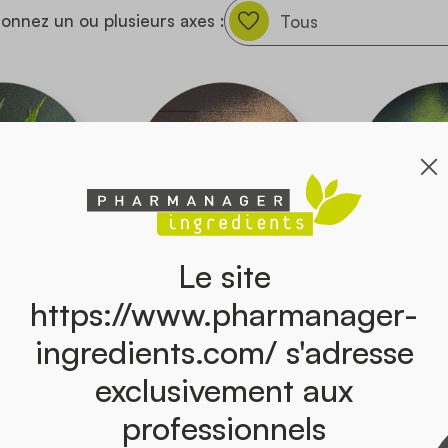
ionnez un ou plusieurs axes :
Le site
SIPHON
GUARANA
THE 
https://www.pharmanager-
n stamineus
Paullinia cupana Kunth
Camellia
ingredients.com/ s'adresse
. Syn.
Kun
n aristatus
exclusivement aux
e) Miq.
professionnels