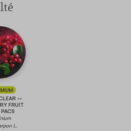
lté
EMIUM
CLEAR –
RY FRUIT
 PACS
inium
rpon L.