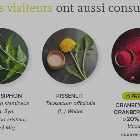
s visiteurs
ont aussi consu
SIPHON
PISSENLIT
PR
n stamineus
Taraxacum officinale
CRANBE’
. Syn.
(L.) Weber
CRANBER
>20%
n aristatus
Vacc
e) Miq.
macroca