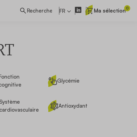
0
Ma sélection
FR
RT
Fonction
Glycémie
cognitive
Système
Antioxydant
cardiovasculaire