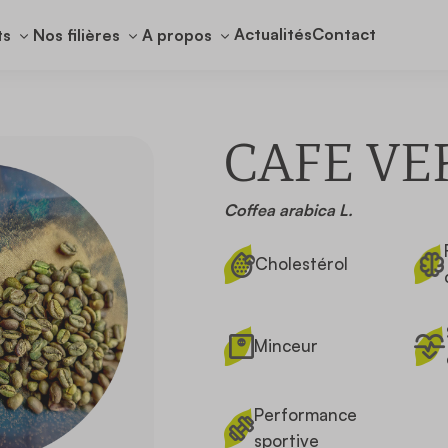
Actualités
Contact
ts
Nos filières
A propos
CAFE VE
Coffea arabica L.
Cholestérol
Minceur
Performance
sportive