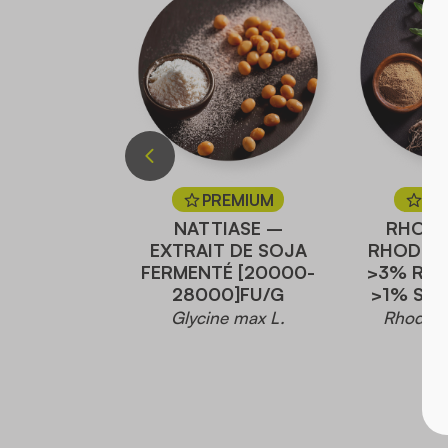
ICHAUT
PREMIUM
PR
colymus L.
NATTIASE –
RHODI
EXTRAIT DE SOJA
RHODIOL
FERMENTÉ [20000-
>3% ROS
28000]FU/G
>1% SAL
Glycine max L.
Rhodiola