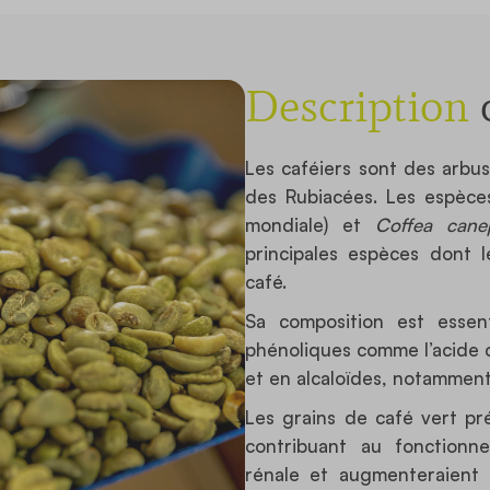
Description
d
Les caféiers sont des arbus
des Rubiacées. Les espèc
mondiale) et
Coffea cane
principales espèces dont l
café.
Sa composition est essen
phénoliques comme l’acide 
et en alcaloïdes, notamment
Les grains de café vert pr
contribuant au fonctionne
rénale et augmenteraient l