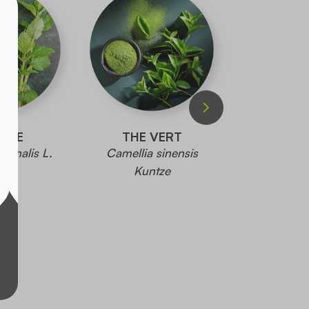
ISSE
THE VERT
PIM
icinalis L.
Camellia sinensis
Capsicum 
Kuntze