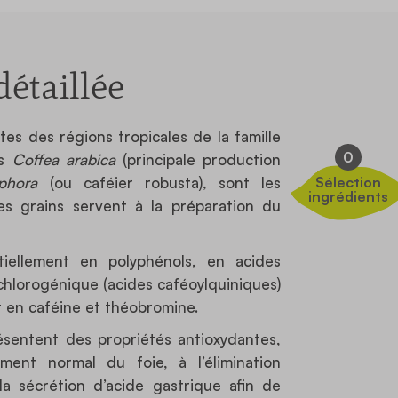
étaillée
tes des régions tropicales de la famille
0
es
Coffea arabica
(principale production
phora
(ou caféier robusta), sont les
Sélection
ingrédients
es grains servent à la préparation du
tiellement en polyphénols, en acides
chlorogénique (acides caféoylquiniques)
 en caféine et théobromine.
ésentent des propriétés antioxydantes,
ment normal du foie, à l’élimination
a sécrétion d’acide gastrique afin de