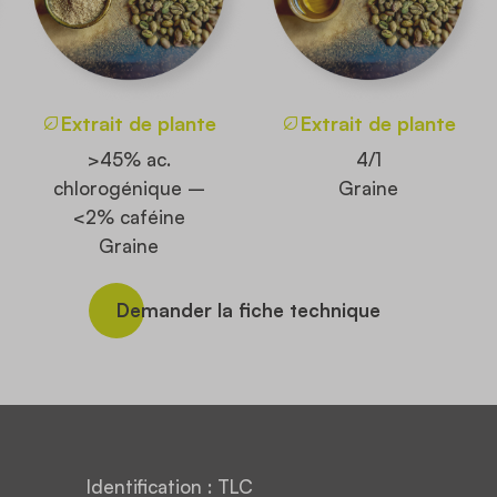
Extrait de plante
Extrait de plante
>45% ac.
4/1
chlorogénique –
Graine
<2% caféine
Graine
Demander la fiche technique
Identification : TLC