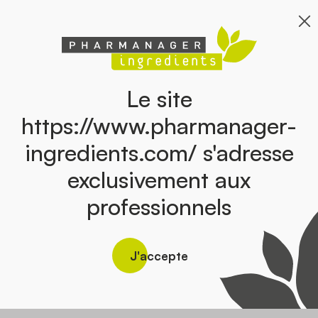
Le site
https://www.pharmanager-
RES’VINE – RAISIN
MEL
EMIUM
ingredients.com/ s'adresse
PEAU >5 %
Melissa off
OZEN –
RESVÉRATROL
exclusivement aux
A RACINE
Vitis vinifera L.
AVINES –
professionnels
IDROSIDE
 rosea L.
J'accepte
Découvrir tous nos ingrédients