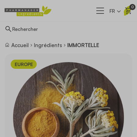
0
FR
Accueil
Ingrédients
IMMORTELLE
Ingrédients
EUROPE
Nos filières
A propos
Actualités