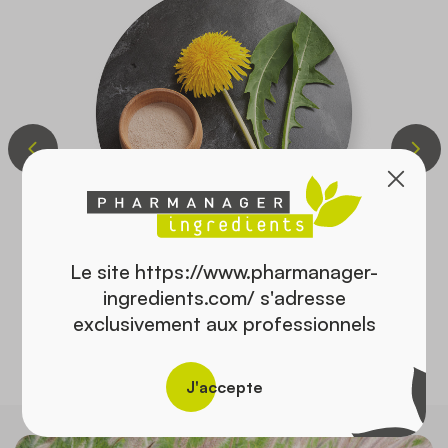
Le site https://www.pharmanager-
PISSENLIT
ingredients.com/ s'adresse
Taraxacum officinale (L.) Weber
exclusivement aux professionnels
Découvrir tous nos ingrédients
J'accepte