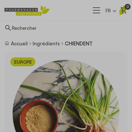
0
FR
Accueil
Ingrédients
CHIENDENT
Ingrédients
EUROPE
Nos filières
A propos
Actualités