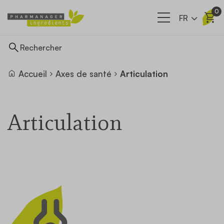
0
FR
Accueil
Axes de santé
Articulation
Ingrédients
Articulation
Nos filières
A propos
Actualités