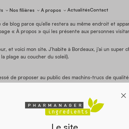
Actualités
Contact
ts
Nos filières
A propos
e de blog parce qu’elle restera au même endroit et appara
ge « À propos » qui les présente aux personnes visitant
r, et voici mon site. J’habite à Bordeaux, j’ai un super ch
la plage au coucher du soleil).
cessé de proposer au public des machins-trucs de qualit
nes, et fabrique toutes sortes de bidules supers pour
ress, vous devriez vous rendre sur
votre tableau de bord
Le site