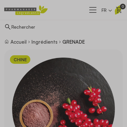
0
FR
Accueil
Ingrédients
GRENADE
Ingrédients
CHINE
Nos filières
A propos
Actualités