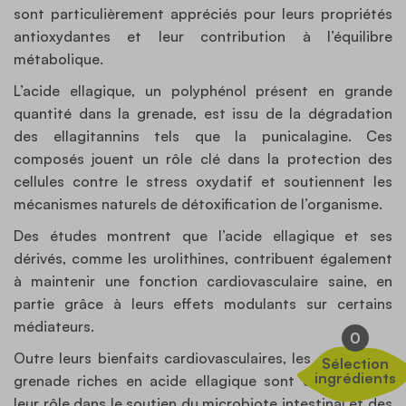
sont particulièrement appréciés pour leurs propriétés
antioxydantes et leur contribution à l’équilibre
métabolique.
L’acide ellagique, un polyphénol présent en grande
quantité dans la grenade, est issu de la dégradation
des ellagitannins tels que la punicalagine. Ces
composés jouent un rôle clé dans la protection des
cellules contre le stress oxydatif et soutiennent les
mécanismes naturels de détoxification de l’organisme.
Des études montrent que l’acide ellagique et ses
dérivés, comme les urolithines, contribuent également
à maintenir une fonction cardiovasculaire saine, en
partie grâce à leurs effets modulants sur certains
médiateurs.
0
Outre leurs bienfaits cardiovasculaires, les extraits de
Sélection
ingrédients
grenade riches en acide ellagique sont étudiés pour
leur rôle dans le soutien du microbiote intestinal et des