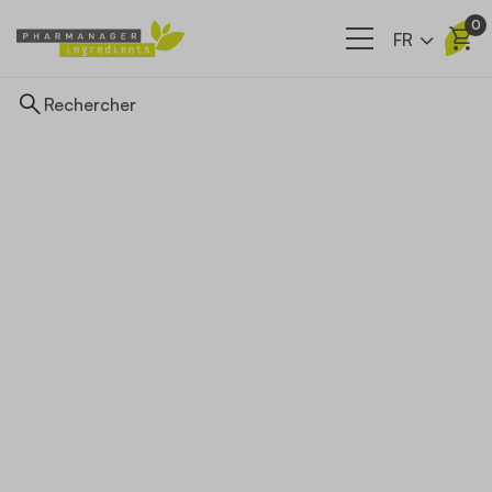
0
FR
Ingrédients
Nos filières
A propos
Actualités