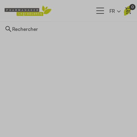
0
FR
Ingrédients
Nos filières
A propos
Actualités