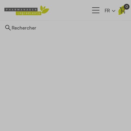
0
FR
Ingrédients
Nos filières
A propos
Actualités