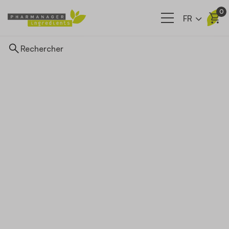
0
FR
Ingrédients
Nos filières
A propos
Actualités